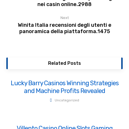
nei casin online.2988
Next
Winita Italia recensioni degli utenti e
panoramica della piattaforma.1475
Related Posts
Lucky Barry Casinos Winning Strategies
and Machine Profits Revealed
Uncategorized
Villento Casino Online Slots Gaming