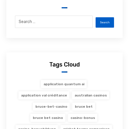
Tags Cloud
application quantum ai
application val créditance
australian casinos
bruce-bet-casino
bruce bet
bruce bet casino
casino-bonus