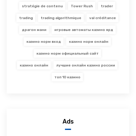
stratégie de contenu
Tower Rush
trader
trading
trading algorithmique
val créditance
драгон мани
игровые автоматы казино ярд
казино норм вход
казино норм онлайн
казино норм официальный сайт
казино онлайн
лучшие онлайн казино россии
топ 10 казино
Ads