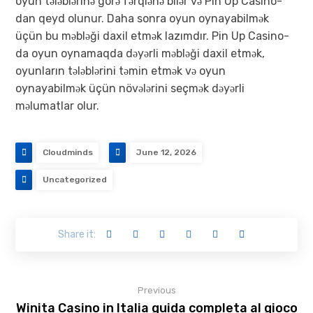
oyun tələblərinə görə fərqlənə bilər və Pin Up Casino-
dan qeyd olunur. Daha sonra oyun oynayabilmək
üçün bu məbləği daxil etmək lazımdır. Pin Up Casino-
da oyun oynamaqda dəyərli məbləği daxil etmək,
oyunların tələblərini təmin etmək və oyun
oynayabilmək üçün növələrini seçmək dəyərli
məlumatlar olur.
Cloudminds
June 12, 2026
Uncategorized
Previous
Winita Casino in Italia guida completa al gioco