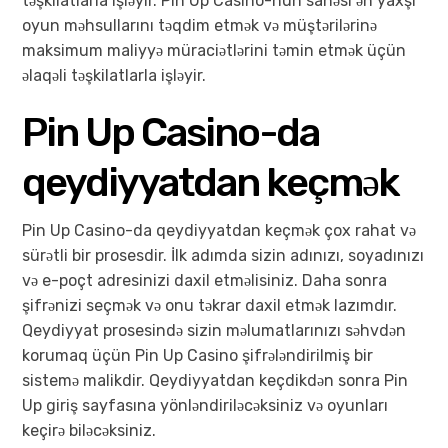
təşkilatlarla işləyir. Pin Up Casino-nun sahəsi ən yaxşı
oyun məhsullarını təqdim etmək və müştərilərinə
maksimum maliyyə müraciətlərini təmin etmək üçün
əlaqəli təşkilatlarla işləyir.
Pin Up Casino-da
qeydiyyatdan keçmək
Pin Up Casino-da qeydiyyatdan keçmək çox rahat və
sürətli bir prosesdir. İlk adımda sizin adınızı, soyadınızı
və e-poçt adresinizi daxil etməlisiniz. Daha sonra
şifrənizi seçmək və onu təkrar daxil etmək lazımdır.
Qeydiyyat prosesində sizin məlumatlarınızı səhvdən
korumaq üçün Pin Up Casino şifrələndirilmiş bir
sistemə malikdir. Qeydiyyatdan keçdikdən sonra Pin
Up giriş sayfasına yönləndiriləcəksiniz və oyunları
keçirə biləcəksiniz.