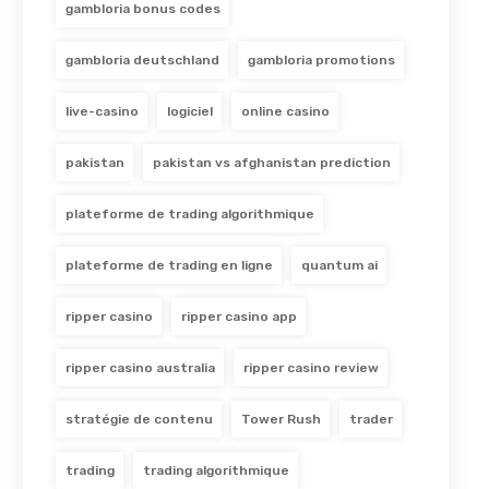
gambloria bonus codes
gambloria deutschland
gambloria promotions
live-casino
logiciel
online casino
pakistan
pakistan vs afghanistan prediction
plateforme de trading algorithmique
plateforme de trading en ligne
quantum ai
ripper casino
ripper casino app
ripper casino australia
ripper casino review
stratégie de contenu
Tower Rush
trader
trading
trading algorithmique