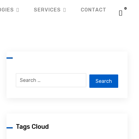
OGIES
SERVICES
CONTACT
Tags Cloud