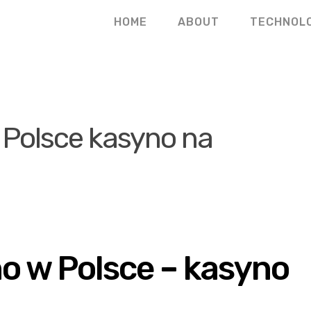
HOME
ABOUT
TECHNOL
 Polsce kasyno na
no w Polsce – kasyno