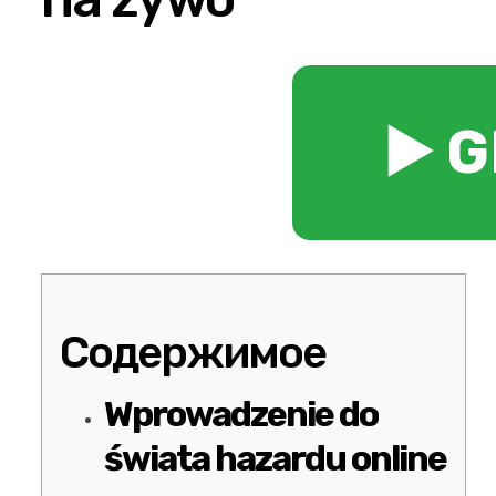
▶️ 
Содержимое
Wprowadzenie do
świata hazardu online