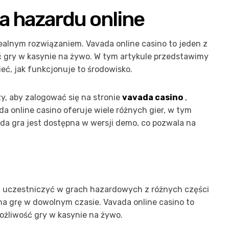
a hazardu online
idealnym rozwiązaniem. Vavada online casino to jeden z
ć gry w kasynie na żywo. W tym artykule przedstawimy
eć, jak funkcjonuje to środowisko.
y, aby zalogować się na stronie
vavada casino
,
ada online casino oferuje wiele różnych gier, w tym
ażda gra jest dostępna w wersji demo, co pozwala na
ą uczestniczyć w grach hazardowych z różnych części
 na grę w dowolnym czasie. Vavada online casino to
ożliwość gry w kasynie na żywo.