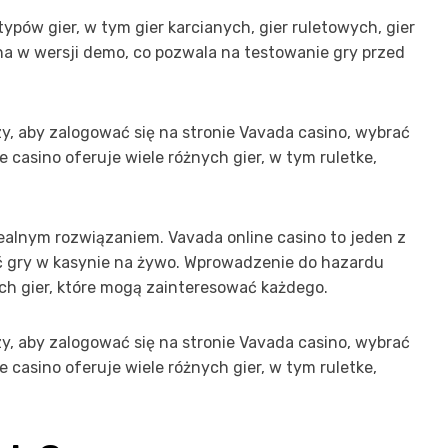
ypów gier, w tym gier karcianych, gier ruletowych, gier
pna w wersji demo, co pozwala na testowanie gry przed
y, aby zalogować się na stronie Vavada casino, wybrać
ne casino oferuje wiele różnych gier, w tym ruletke,
idealnym rozwiązaniem. Vavada online casino to jeden z
ść gry w kasynie na żywo. Wprowadzenie do hazardu
nych gier, które mogą zainteresować każdego.
y, aby zalogować się na stronie Vavada casino, wybrać
ne casino oferuje wiele różnych gier, w tym ruletke,