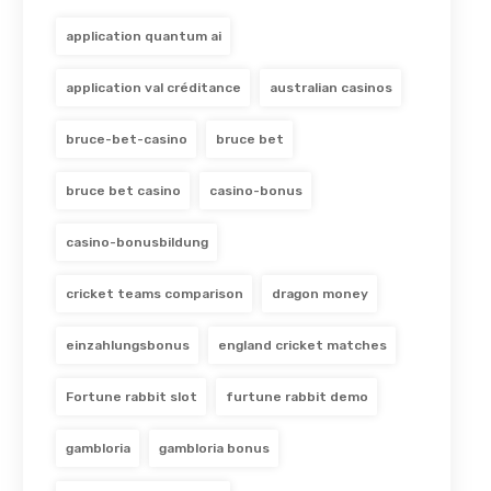
application quantum ai
application val créditance
australian casinos
bruce-bet-casino
bruce bet
bruce bet casino
casino-bonus
casino-bonusbildung
cricket teams comparison
dragon money
einzahlungsbonus
england cricket matches
Fortune rabbit slot
furtune rabbit demo
gambloria
gambloria bonus