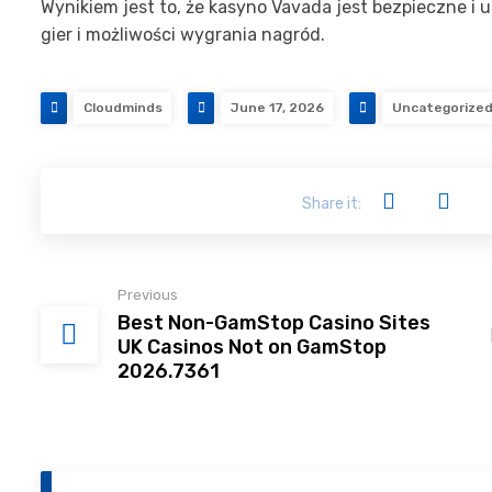
Wynikiem jest to, że kasyno Vavada jest bezpieczne i 
gier i możliwości wygrania nagród.
Cloudminds
June 17, 2026
Uncategorize
Previous
Best Non-GamStop Casino Sites
UK Casinos Not on GamStop
2026.7361