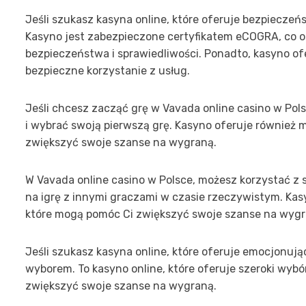
Jeśli szukasz kasyna online, które oferuje bezpiecze
Kasyno jest zabezpieczone certyfikatem eCOGRA, co 
bezpieczeństwa i sprawiedliwości. Ponadto, kasyno o
bezpieczne korzystanie z usług.
Jeśli chcesz zacząć grę w Vavada online casino w Pols
i wybrać swoją pierwszą grę. Kasyno oferuje również 
zwiększyć swoje szanse na wygraną.
W Vavada online casino w Polsce, możesz korzystać z s
na igrę z innymi graczami w czasie rzeczywistym. Kas
które mogą pomóc Ci zwiększyć swoje szanse na wygr
Jeśli szukasz kasyna online, które oferuje emocjonują
wyborem. To kasyno online, które oferuje szeroki wybó
zwiększyć swoje szanse na wygraną.