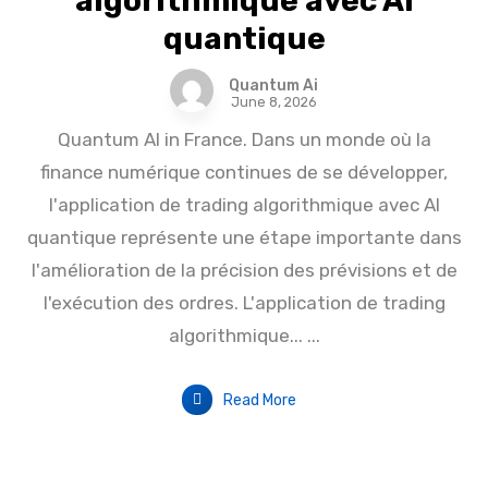
algorithmique avec AI
quantique
Quantum Ai
June 8, 2026
Quantum AI in France. Dans un monde où la
finance numérique continues de se développer,
l'application de trading algorithmique avec AI
quantique représente une étape importante dans
l'amélioration de la précision des prévisions et de
l'exécution des ordres. L'application de trading
algorithmique... ...
Read More