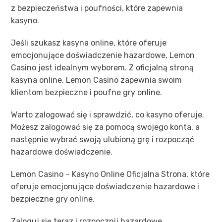
z bezpieczeństwa i poufności, które zapewnia
kasyno.
Jeśli szukasz kasyna online, które oferuje
emocjonujące doświadczenie hazardowe, Lemon
Casino jest idealnym wyborem. Z oficjalną stroną
kasyna online, Lemon Casino zapewnia swoim
klientom bezpieczne i poufne gry online.
Warto zalogować się i sprawdzić, co kasyno oferuje.
Możesz zalogować się za pomocą swojego konta, a
następnie wybrać swoją ulubioną grę i rozpocząć
hazardowe doświadczenie.
Lemon Casino – Kasyno Online Oficjalna Strona, które
oferuje emocjonujące doświadczenie hazardowe i
bezpieczne gry online.
Zaloguj się teraz i rozpocznij hazardowe