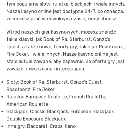
tym popularne sloty, ruletke, blackjacki i wiele innych.
Nasze kasyno online jest dostępne 24/7, co oznacza,
że możesz grać w dowolnym czasie, kiedy chcesz.
Wśród naszych gier kasynowych, możesz znaleźć
takie klasyki, jak Book of Ra, Starburst, Gonzo’s
Quest, a także nowe, trendy gry, takie jak Reactoonz,
Fire Joker, i wiele innych. Nasze kasyno online jest
stale aktualizowane, aby zapewnić, że oferta gry jest
zawsze nowoczesna i interesująca.
Sloty: Book of Ra, Starburst, Gonzo’s Quest,
Reactoonz, Fire Joker
Ruletka: European Roulette, French Roulette,
American Roulette
Blackjack: Classic Blackjack, European Blackjack,
Double Exposure Blackjack
Inne gry: Baccarat, Craps, Keno