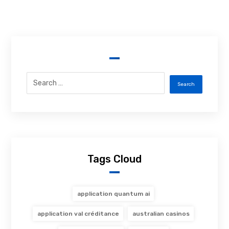
Tags Cloud
application quantum ai
application val créditance
australian casinos