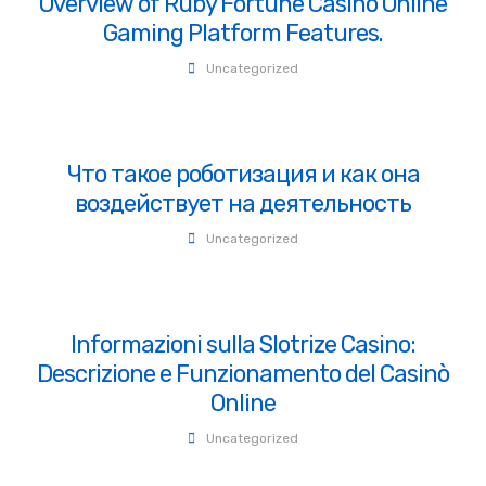
Overview of Ruby Fortune Casino Online
Gaming Platform Features.
Uncategorized
Что такое роботизация и как она
воздействует на деятельность
Uncategorized
Informazioni sulla Slotrize Casino:
Descrizione e Funzionamento del Casinò
Online
Uncategorized