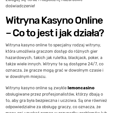
doświadczenie!
Witryna Kasyno Online
– Co to jest i jak działa?
Witryna kasyno online to specjalny rodzaj witryny,
która umożliwia graczom dostęp do różnych gier
hazardowych, takich jak ruletka, blackjack, poker, a
także wiele innych. Witryny te są dostępne 24/7, co
oznacza, że gracze mogą grać w dowolnym czasie i
w dowolnym miejscu.
Witryny kasyno online są zwykle
lemoncasino
obsługiwane przez profesjonalistów, którzy dbają o
to, aby gra była bezpieczna i uczciwa. Są one również
odpowiedzialne za obsługę graczy, co oznacza, że