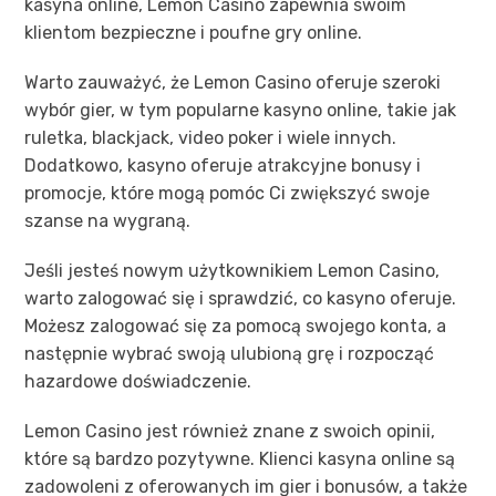
kasyna online, Lemon Casino zapewnia swoim
klientom bezpieczne i poufne gry online.
Warto zauważyć, że Lemon Casino oferuje szeroki
wybór gier, w tym popularne kasyno online, takie jak
ruletka, blackjack, video poker i wiele innych.
Dodatkowo, kasyno oferuje atrakcyjne bonusy i
promocje, które mogą pomóc Ci zwiększyć swoje
szanse na wygraną.
Jeśli jesteś nowym użytkownikiem Lemon Casino,
warto zalogować się i sprawdzić, co kasyno oferuje.
Możesz zalogować się za pomocą swojego konta, a
następnie wybrać swoją ulubioną grę i rozpocząć
hazardowe doświadczenie.
Lemon Casino jest również znane z swoich opinii,
które są bardzo pozytywne. Klienci kasyna online są
zadowoleni z oferowanych im gier i bonusów, a także