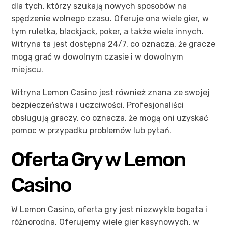
dla tych, którzy szukają nowych sposobów na
spędzenie wolnego czasu. Oferuje ona wiele gier, w
tym ruletka, blackjack, poker, a także wiele innych.
Witryna ta jest dostępna 24/7, co oznacza, że gracze
mogą grać w dowolnym czasie i w dowolnym
miejscu.
Witryna Lemon Casino jest również znana ze swojej
bezpieczeństwa i uczciwości. Profesjonaliści
obsługują graczy, co oznacza, że mogą oni uzyskać
pomoc w przypadku problemów lub pytań.
Oferta Gry w Lemon
Casino
W Lemon Casino, oferta gry jest niezwykle bogata i
różnorodna. Oferujemy wiele gier kasynowych, w