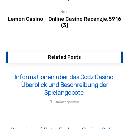
Next
Lemon Casino – Online Casino Recenzje.5916
(3)
Related Posts
Informationen über das Godz Casino:
Überblick und Beschreibung der
Spielangebote.
Uncategorized