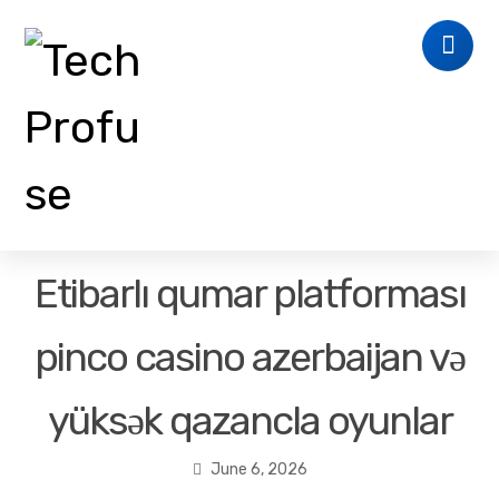
Etibarlı qumar platforması
pinco casino azerbaijan və
yüksək qazancla oyunlar
June 6, 2026