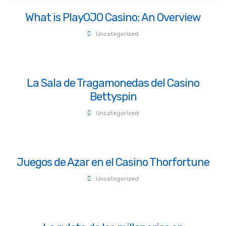
What is PlayOJO Casino: An Overview
Uncategorized
La Sala de Tragamonedas del Casino
Bettyspin
Uncategorized
Juegos de Azar en el Casino Thorfortune
Uncategorized