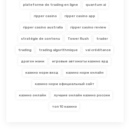
plateforme de trading en ligne
quantum ai
ripper casino
ripper casino app
ripper casino australia
ripper casino review
stratégie de contenu
Tower Rush
trader
trading
trading algorithmique
val créditance
драгон мани
игровые автоматы казино ярд
казино норм вход
казино норм онлайн
казино норм официальный сайт
казино онлайн
лучшие онлайн казино россии
топ 10 казино