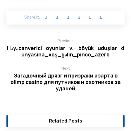
Previous
Həyəcanverici_oyunlar_və_böyük_uduşlar_d
ünyasına_xoş_gəlin_pinco_azerb
Next
Загадочный дрязг и призраки азарта в
olimp casino для путников и охотников за
удачей
Related Posts