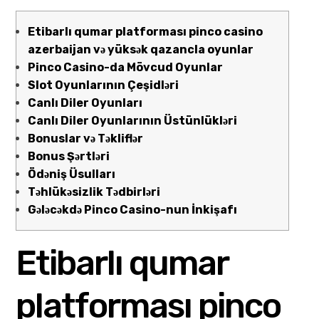
Etibarlı qumar platforması pinco casino
azerbaijan və yüksək qazancla oyunlar
Pinco Casino-da Mövcud Oyunlar
Slot Oyunlarının Çeşidləri
Canlı Diler Oyunları
Canlı Diler Oyunlarının Üstünlükləri
Bonuslar və Təkliflər
Bonus Şərtləri
Ödəniş Üsulları
Təhlükəsizlik Tədbirləri
Gələcəkdə Pinco Casino-nun İnkişafı
Etibarlı qumar
platforması pinco