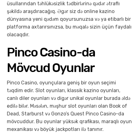
üsullarından təhlükəsizlik tədbirlərinə qədər ətraflı
şəkildə araşdıracağıq. Əgər siz də online kazino
dünyasına yeni qədəm qoyursunuzsa və ya etibarlı bir
platforma axtarırsınızsa, bu məqalə sizin üçün faydalı
olacaqdır.
Pinco Casino-da
Mövcud Oyunlar
Pinco Casino, oyunçulara geniş bir oyun seçimi
təqdim edir. Slot oyunları, klassik kazino oyunları,
canlı diler oyunları və digər unikal oyunlar burada əldə
edilə bilər. Məsələn, məşhur slot oyunları olan Book of
Dead, Starburst və Gonzo’s Quest Pinco Casino-da
mövcuddur. Bu oyunlar yüksək qrafikası, maraqlı oyun
mexanikası və böyük jackpotları ilə tanınır.