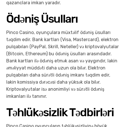
qazanclara imkan yaradır.
Ödəniş Üsulları
Pinco Casino, oyunçulara müxtəlif ödəniş üsulları
təqdim edir. Bank kartları (Visa, Mastercard), elektron
pulqabıları (PayPal, Skrill, Neteller) və kriptovalyutalar
(Bitcoin, Ethereum) bu ödəniş üsulları arasındadır.
Bank kartları ilə ödəniş etmək asan və yaygındır, lakin
əməliyyat müddəti daha uzun ola bilər. Elektron
pulqabıları daha sürətli ödəniş imkanı təqdim edir,
lakin komissiya dərəcəsi daha yüksək ola bilər.
Kriptovalyutalar isə anonimliyi və sürətli ödəniş
imkanları ilə tanınır.
Təhlükəsizlik Tədbirləri
Pinco Casino oyunçuların təhlükəsizliyinə böyük