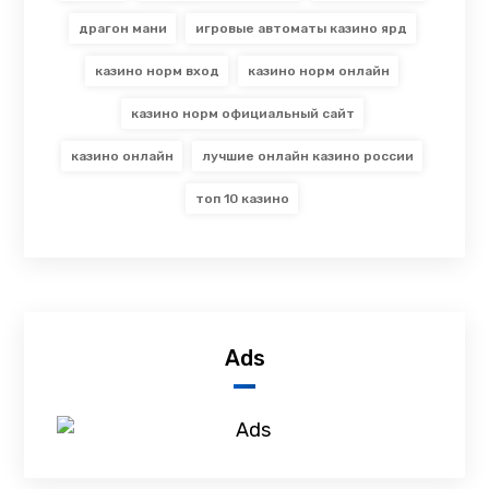
драгон мани
игровые автоматы казино ярд
казино норм вход
казино норм онлайн
казино норм официальный сайт
казино онлайн
лучшие онлайн казино россии
топ 10 казино
Ads