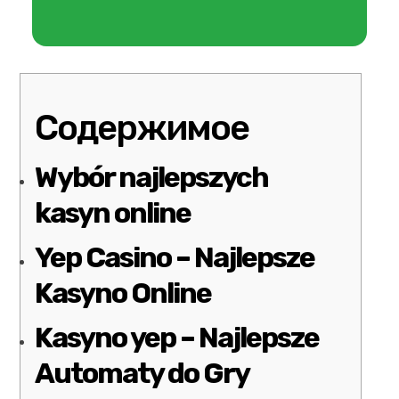
Содержимое
Wybór najlepszych
kasyn online
Yep Casino – Najlepsze
Kasyno Online
Kasyno yep – Najlepsze
Automaty do Gry