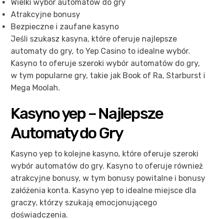
Wielki wybór automatów do gry
Atrakcyjne bonusy
Bezpieczne i zaufane kasyno
Jeśli szukasz kasyna, które oferuje najlepsze
automaty do gry, to Yep Casino to idealne wybór.
Kasyno to oferuje szeroki wybór automatów do gry,
w tym popularne gry, takie jak Book of Ra, Starburst i
Mega Moolah.
Kasyno yep – Najlepsze
Automaty do Gry
Kasyno yep to kolejne kasyno, które oferuje szeroki
wybór automatów do gry. Kasyno to oferuje również
atrakcyjne bonusy, w tym bonusy powitalne i bonusy
załóżenia konta. Kasyno yep to idealne miejsce dla
graczy, którzy szukają emocjonującego
doświadczenia.