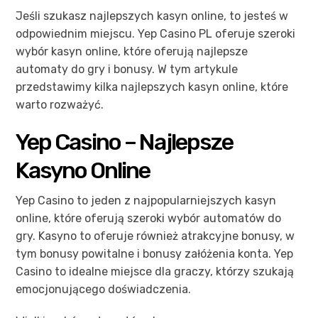
Jeśli szukasz najlepszych kasyn online, to jesteś w
odpowiednim miejscu. Yep Casino PL oferuje szeroki
wybór kasyn online, które oferują najlepsze
automaty do gry i bonusy. W tym artykule
przedstawimy kilka najlepszych kasyn online, które
warto rozważyć.
Yep Casino – Najlepsze
Kasyno Online
Yep Casino to jeden z najpopularniejszych kasyn
online, które oferują szeroki wybór automatów do
gry. Kasyno to oferuje również atrakcyjne bonusy, w
tym bonusy powitalne i bonusy załóżenia konta. Yep
Casino to idealne miejsce dla graczy, którzy szukają
emocjonującego doświadczenia.