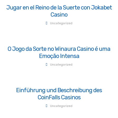
Jugar en el Reino de la Suerte con Jokabet
Casino
Uncategorized
O Jogo da Sorte no Winaura Casino é uma
Emoção Intensa
Uncategorized
Einführung und Beschreibung des
CoinFalls Casinos
Uncategorized