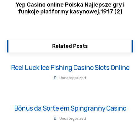
Yep Casino online Polska Najlepsze gry i
funkcje platformy kasynowej.1917 (2)
Related Posts
Reel Luck Ice Fishing Casino Slots Online
Uncategorized
Bônus da Sorte em Spingranny Casino
Uncategorized