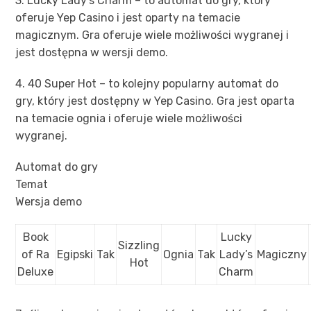
3. Lucky Lady’s Charm – to automat do gry, który
oferuje Yep Casino i jest oparty na temacie
magicznym. Gra oferuje wiele możliwości wygranej i
jest dostępna w wersji demo.
4. 40 Super Hot – to kolejny popularny automat do
gry, który jest dostępny w Yep Casino. Gra jest oparta
na temacie ognia i oferuje wiele możliwości
wygranej.
Automat do gry
Temat
Wersja demo
Book
Lucky
Sizzling
of Ra
Egipski
Tak
Ognia
Tak
Lady’s
Magiczny
Hot
Deluxe
Charm