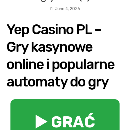
June 4, 2026
Yep Casino PL –
Gry kasynowe
online i popularne
automaty do gry
▶️ GRAĆ