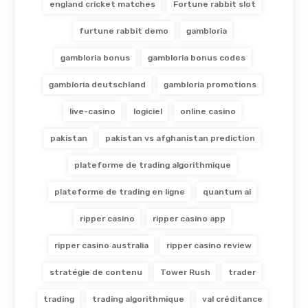
england cricket matches
Fortune rabbit slot
furtune rabbit demo
gambloria
gambloria bonus
gambloria bonus codes
gambloria deutschland
gambloria promotions
live-casino
logiciel
online casino
pakistan
pakistan vs afghanistan prediction
plateforme de trading algorithmique
plateforme de trading en ligne
quantum ai
ripper casino
ripper casino app
ripper casino australia
ripper casino review
stratégie de contenu
Tower Rush
trader
trading
trading algorithmique
val créditance