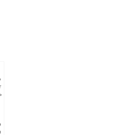
o
т
ь
е
и