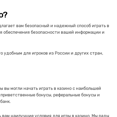
o?
едлагает вам безопасный и надежный способ играть в
ля обеспечения безопасности вашей информации и
го удобным для игроков из России и других стран,
ы вы могли начать играть в казино с наибольшей
 приветственные бонусы, реферальные бонусы и
банк.
 вам наилучшие условия для игры в казино. Мы рады