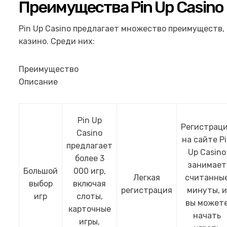
Преимущества Pin Up Casino
Pin Up Casino предлагает множество преимуществ,
казино. Среди них:
Преимущество
Описание
Pin Up
Регистрац
Casino
на сайте P
предлагает
Up Casino
более 3
занимает
Большой
000 игр,
Легкая
считанны
выбор
включая
регистрация
минуты, и
игр
слоты,
вы может
карточные
начать
игры,