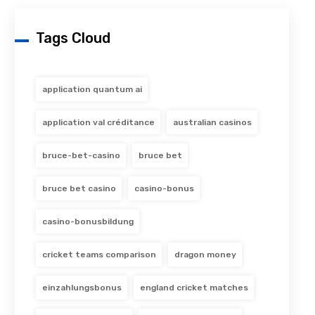
Tags Cloud
application quantum ai
application val créditance
australian casinos
bruce-bet-casino
bruce bet
bruce bet casino
casino-bonus
casino-bonusbildung
cricket teams comparison
dragon money
einzahlungsbonus
england cricket matches