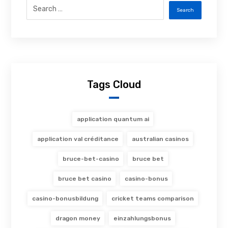
Tags Cloud
application quantum ai
application val créditance
australian casinos
bruce-bet-casino
bruce bet
bruce bet casino
casino-bonus
casino-bonusbildung
cricket teams comparison
dragon money
einzahlungsbonus