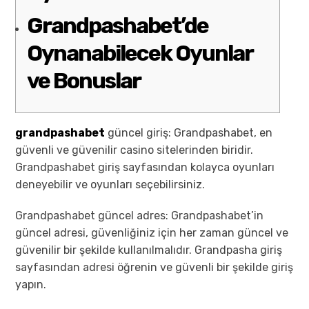
Grandpashabet’de
Oynanabilecek Oyunlar
ve Bonuslar
grandpashabet
güncel giriş: Grandpashabet, en
güvenli ve güvenilir casino sitelerinden biridir.
Grandpashabet giriş sayfasından kolayca oyunları
deneyebilir ve oyunları seçebilirsiniz.
Grandpashabet güncel adres: Grandpashabet’in
güncel adresi, güvenliğiniz için her zaman güncel ve
güvenilir bir şekilde kullanılmalıdır. Grandpasha giriş
sayfasından adresi öğrenin ve güvenli bir şekilde giriş
yapın.