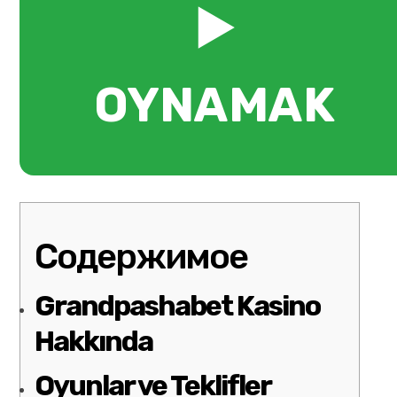
▶️
OYNAMAK
Содержимое
Grandpashabet Kasino
Hakkında
Oyunlar ve Teklifler