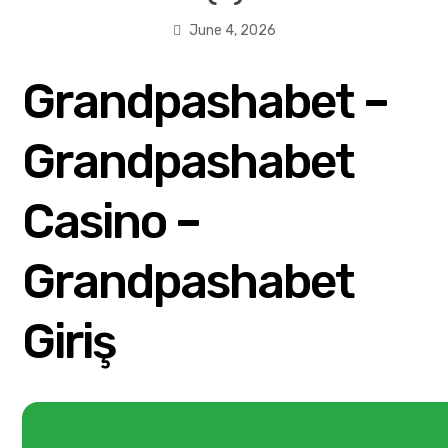
June 4, 2026
Grandpashabet –
Grandpashabet
Casino –
Grandpashabet
Giriş