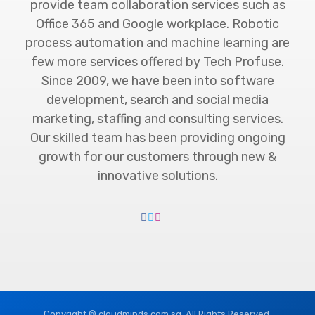
provide team collaboration services such as
Office 365 and Google workplace. Robotic
process automation and machine learning are
few more services offered by Tech Profuse.
Since 2009, we have been into software
development, search and social media
marketing, staffing and consulting services.
Our skilled team has been providing ongoing
growth for our customers through new &
innovative solutions.
Copyright © cloudminds.com.sg. All Rights Reserved.