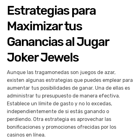
Estrategias para
Maximizar tus
Ganancias al Jugar
Joker Jewels
Aunque las tragamonedas son juegos de azar,
existen algunas estrategias que puedes emplear para
aumentar tus posibilidades de ganar. Una de ellas es
administrar tu presupuesto de manera efectiva.
Establece un límite de gasto y no lo excedas,
independientemente de si estás ganando o
perdiendo. Otra estrategia es aprovechar las
bonificaciones y promociones ofrecidas por los
casinos en línea.