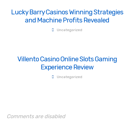
Lucky Barry Casinos Winning Strategies
and Machine Profits Revealed
Uncategorized
Villento Casino Online Slots Gaming
Experience Review
Uncategorized
Comments are disabled