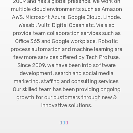
2009 and has a global presence. We work on
multiple cloud environments such as Amazon
AWS, Microsoft Azure, Google Cloud, Linode,
Wasabi, Vultr, Digital Ocean etc. We also
provide team collaboration services such as
Office 365 and Google workplace. Robotic
process automation and machine learning are
few more services offered by Tech Profuse.
Since 2009, we have been into software
development, search and social media
marketing, staffing and consulting services.
Our skilled team has been providing ongoing
growth for our customers through new &
innovative solutions.