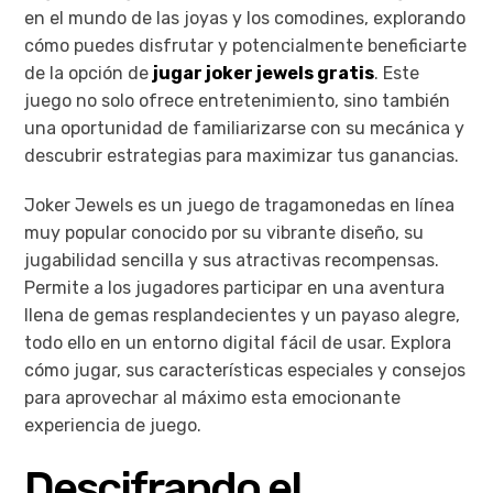
en el mundo de las joyas y los comodines, explorando
cómo puedes disfrutar y potencialmente beneficiarte
de la opción de
jugar joker jewels gratis
. Este
juego no solo ofrece entretenimiento, sino también
una oportunidad de familiarizarse con su mecánica y
descubrir estrategias para maximizar tus ganancias.
Joker Jewels es un juego de tragamonedas en línea
muy popular conocido por su vibrante diseño, su
jugabilidad sencilla y sus atractivas recompensas.
Permite a los jugadores participar en una aventura
llena de gemas resplandecientes y un payaso alegre,
todo ello en un entorno digital fácil de usar. Explora
cómo jugar, sus características especiales y consejos
para aprovechar al máximo esta emocionante
experiencia de juego.
Descifrando el