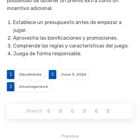
posibilidad de obtener un premio extra como un
incentivo adicional.
Establece un presupuesto antes de empezar a
jugar.
Aprovecha las bonificaciones y promociones.
Comprende las reglas y características del juego.
Juega de forma responsable.
Cloudminds
June 3, 2026
Uncategorized
Previous