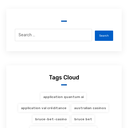
Tags Cloud
application quantum ai
application val créditance
australian casinos
bruce-bet-casino
bruce bet