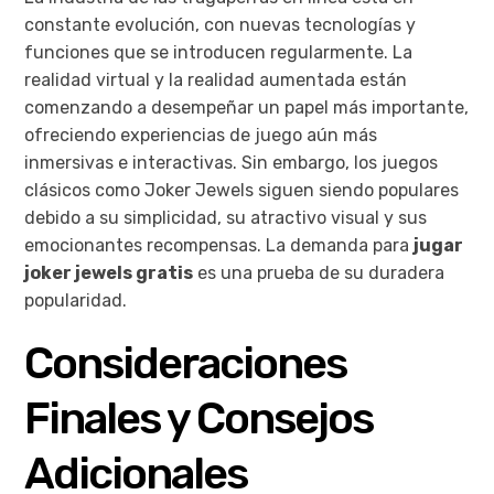
constante evolución, con nuevas tecnologías y
funciones que se introducen regularmente. La
realidad virtual y la realidad aumentada están
comenzando a desempeñar un papel más importante,
ofreciendo experiencias de juego aún más
inmersivas e interactivas. Sin embargo, los juegos
clásicos como Joker Jewels siguen siendo populares
debido a su simplicidad, su atractivo visual y sus
emocionantes recompensas. La demanda para
jugar
joker jewels gratis
es una prueba de su duradera
popularidad.
Consideraciones
Finales y Consejos
Adicionales