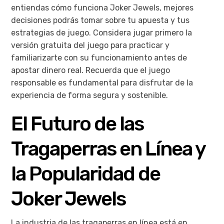
entiendas cómo funciona Joker Jewels, mejores
decisiones podrás tomar sobre tu apuesta y tus
estrategias de juego. Considera jugar primero la
versión gratuita del juego para practicar y
familiarizarte con su funcionamiento antes de
apostar dinero real. Recuerda que el juego
responsable es fundamental para disfrutar de la
experiencia de forma segura y sostenible.
El Futuro de las
Tragaperras en Línea y
la Popularidad de
Joker Jewels
La industria de las tragaperras en línea está en