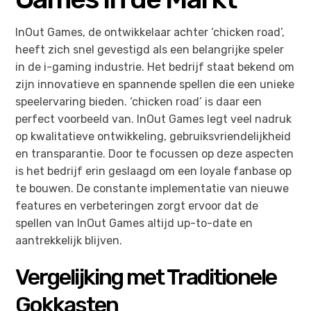
InOut Games, de ontwikkelaar achter ‘chicken road’,
heeft zich snel gevestigd als een belangrijke speler
in de i-gaming industrie. Het bedrijf staat bekend om
zijn innovatieve en spannende spellen die een unieke
speelervaring bieden. ‘chicken road’ is daar een
perfect voorbeeld van. InOut Games legt veel nadruk
op kwalitatieve ontwikkeling, gebruiksvriendelijkheid
en transparantie. Door te focussen op deze aspecten
is het bedrijf erin geslaagd om een loyale fanbase op
te bouwen. De constante implementatie van nieuwe
features en verbeteringen zorgt ervoor dat de
spellen van InOut Games altijd up-to-date en
aantrekkelijk blijven.
Vergelijking met Traditionele
Gokkasten