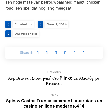
een hoge mate van betrouwbaarheid maakt ‘chicken
road’ een spel dat nog lang meegaat.
Cloudminds
June 2, 2026
Uncategorized
Previous
Ακρίβεια και Στρατηγική στο Plinko με Αξιολόγηση
Κινδύνου
Next
Spinsy Casino France comment jouer dans un
casino en ligne moderne.414