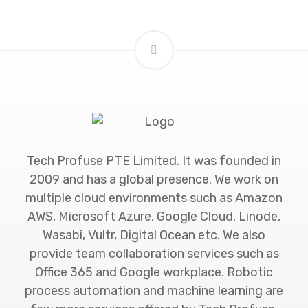
Tech Profuse PTE Limited. It was founded in
2009 and has a global presence. We work on
multiple cloud environments such as Amazon
AWS, Microsoft Azure, Google Cloud, Linode,
Wasabi, Vultr, Digital Ocean etc. We also
provide team collaboration services such as
Office 365 and Google workplace. Robotic
process automation and machine learning are