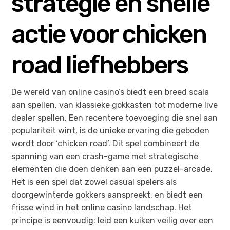
strategie en snelle
actie voor chicken
road liefhebbers
De wereld van online casino’s biedt een breed scala
aan spellen, van klassieke gokkasten tot moderne live
dealer spellen. Een recentere toevoeging die snel aan
populariteit wint, is de unieke ervaring die geboden
wordt door ‘chicken road’. Dit spel combineert de
spanning van een crash-game met strategische
elementen die doen denken aan een puzzel-arcade.
Het is een spel dat zowel casual spelers als
doorgewinterde gokkers aanspreekt, en biedt een
frisse wind in het online casino landschap. Het
principe is eenvoudig: leid een kuiken veilig over een