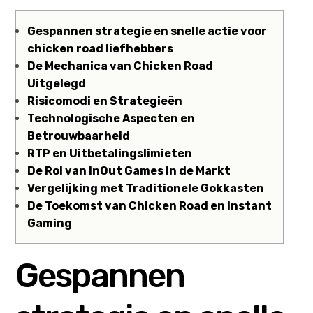
Gespannen strategie en snelle actie voor
chicken road liefhebbers
De Mechanica van Chicken Road
Uitgelegd
Risicomodi en Strategieën
Technologische Aspecten en
Betrouwbaarheid
RTP en Uitbetalingslimieten
De Rol van InOut Games in de Markt
Vergelijking met Traditionele Gokkasten
De Toekomst van Chicken Road en Instant
Gaming
Gespannen