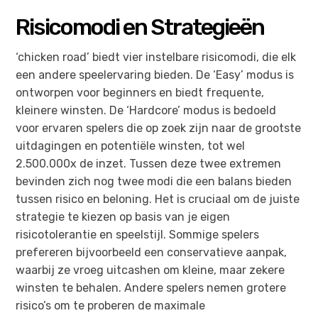
Risicomodi en Strategieën
‘chicken road’ biedt vier instelbare risicomodi, die elk
een andere speelervaring bieden. De ‘Easy’ modus is
ontworpen voor beginners en biedt frequente,
kleinere winsten. De ‘Hardcore’ modus is bedoeld
voor ervaren spelers die op zoek zijn naar de grootste
uitdagingen en potentiële winsten, tot wel
2.500.000x de inzet. Tussen deze twee extremen
bevinden zich nog twee modi die een balans bieden
tussen risico en beloning. Het is cruciaal om de juiste
strategie te kiezen op basis van je eigen
risicotolerantie en speelstijl. Sommige spelers
prefereren bijvoorbeeld een conservatieve aanpak,
waarbij ze vroeg uitcashen om kleine, maar zekere
winsten te behalen. Andere spelers nemen grotere
risico’s om te proberen de maximale