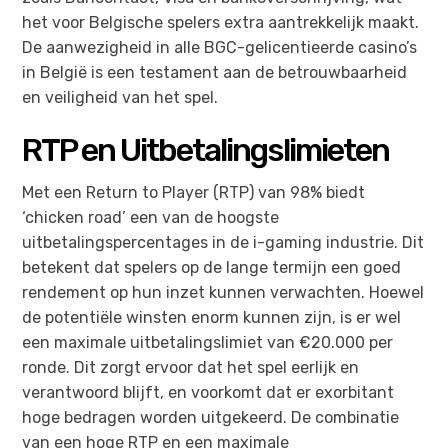
het voor Belgische spelers extra aantrekkelijk maakt.
De aanwezigheid in alle BGC-gelicentieerde casino’s
in België is een testament aan de betrouwbaarheid
en veiligheid van het spel.
RTP en Uitbetalingslimieten
Met een Return to Player (RTP) van 98% biedt
‘chicken road’ een van de hoogste
uitbetalingspercentages in de i-gaming industrie. Dit
betekent dat spelers op de lange termijn een goed
rendement op hun inzet kunnen verwachten. Hoewel
de potentiële winsten enorm kunnen zijn, is er wel
een maximale uitbetalingslimiet van €20.000 per
ronde. Dit zorgt ervoor dat het spel eerlijk en
verantwoord blijft, en voorkomt dat er exorbitant
hoge bedragen worden uitgekeerd. De combinatie
van een hoge RTP en een maximale