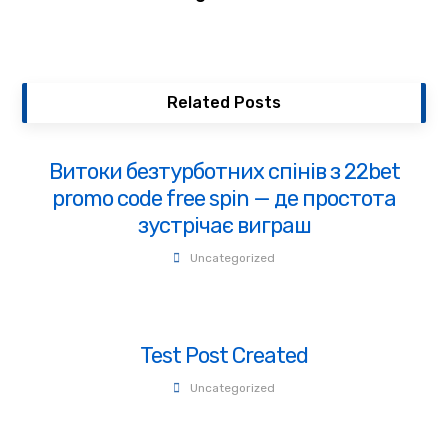
Related Posts
Витоки безтурботних спінів з 22bet
promo code free spin — де простота
зустрічає виграш
Uncategorized
Test Post Created
Uncategorized