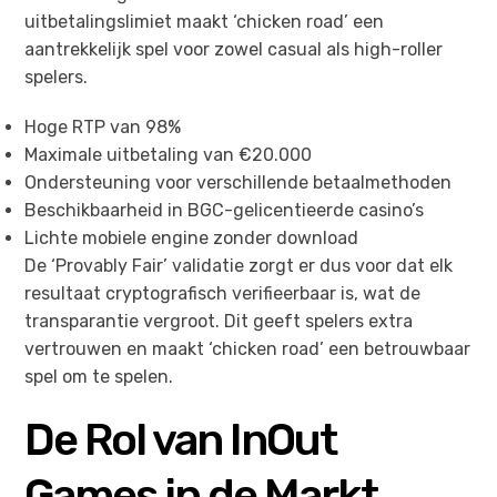
uitbetalingslimiet maakt ‘chicken road’ een
aantrekkelijk spel voor zowel casual als high-roller
spelers.
Hoge RTP van 98%
Maximale uitbetaling van €20.000
Ondersteuning voor verschillende betaalmethoden
Beschikbaarheid in BGC-gelicentieerde casino’s
Lichte mobiele engine zonder download
De ‘Provably Fair’ validatie zorgt er dus voor dat elk
resultaat cryptografisch verifieerbaar is, wat de
transparantie vergroot. Dit geeft spelers extra
vertrouwen en maakt ‘chicken road’ een betrouwbaar
spel om te spelen.
De Rol van InOut
Games in de Markt