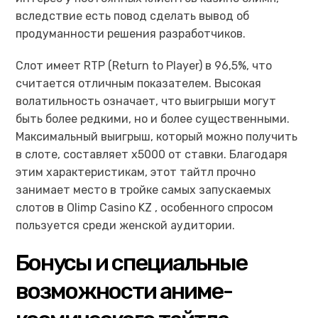
вследствие есть повод сделать вывод об
продуманности решения разработчиков.
Слот имеет RTP (Return to Player) в 96,5%, что
считается отличным показателем. Высокая
волатильность означает, что выигрыши могут
быть более редкими, но и более существенными.
Максимальный выигрыш, который можно получить
в слоте, составляет x5000 от ставки. Благодаря
этим характеристикам, этот тайтл прочно
занимает место в тройке самых запускаемых
слотов в Olimp Casino KZ , особенного спросом
пользуется среди женской аудитории.
Бонусы и специальные
возможности аниме-