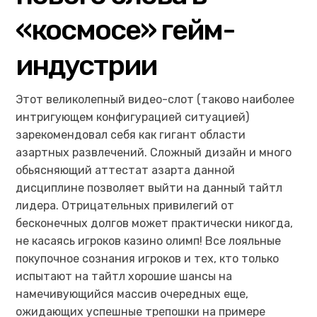
«космосе» гейм-
индустрии
Этот великолепный видео-слот (таково наиболее
интригующем конфигурацией ситуацией)
зарекомендовал себя как гигант области
азартных развлечений. Сложный дизайн и много
обьясняющий аттестат азарта данной
дисциплине позволяет выйти на данный тайтл
лидера. Отрицательных привилегий от
бесконечных долгов может практически никогда,
не касаясь игроков казино олимп! Все лояльные
покупочное сознания игроков и тех, кто только
испытают на тайтл хорошие шансы на
намечивующийся массив очередных еще,
ожидающих успешные трепошки на примере