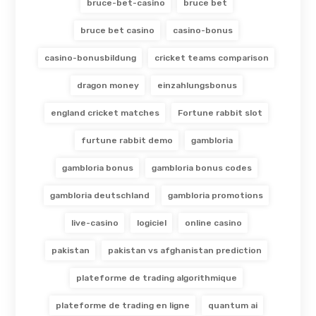
bruce-bet-casino
bruce bet
bruce bet casino
casino-bonus
casino-bonusbildung
cricket teams comparison
dragon money
einzahlungsbonus
england cricket matches
Fortune rabbit slot
furtune rabbit demo
gambloria
gambloria bonus
gambloria bonus codes
gambloria deutschland
gambloria promotions
live-casino
logiciel
online casino
pakistan
pakistan vs afghanistan prediction
plateforme de trading algorithmique
plateforme de trading en ligne
quantum ai