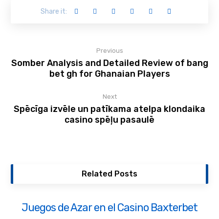
Previous
Somber Analysis and Detailed Review of bang
bet gh for Ghanaian Players
Next
Spēcīga izvēle un patīkama atelpa klondaika
casino spēļu pasaulē
Related Posts
Juegos de Azar en el Casino Baxterbet