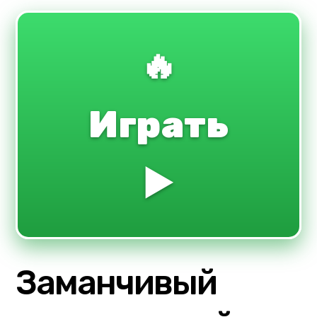
🔥
Играть
▶️
Заманчивый