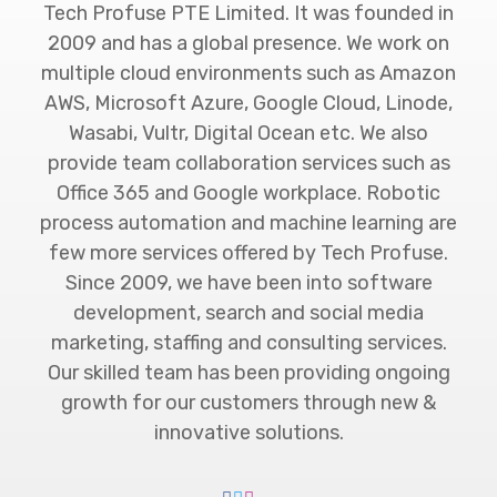
Tech Profuse PTE Limited. It was founded in
2009 and has a global presence. We work on
multiple cloud environments such as Amazon
AWS, Microsoft Azure, Google Cloud, Linode,
Wasabi, Vultr, Digital Ocean etc. We also
provide team collaboration services such as
Office 365 and Google workplace. Robotic
process automation and machine learning are
few more services offered by Tech Profuse.
Since 2009, we have been into software
development, search and social media
marketing, staffing and consulting services.
Our skilled team has been providing ongoing
growth for our customers through new &
innovative solutions.