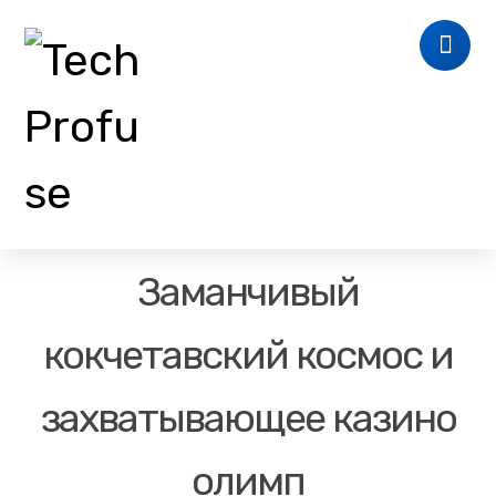
Заманчивый
кокчетавский космос и
захватывающее казино
олимп