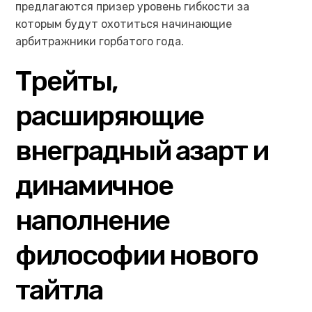
предлагаются призер уровень гибкости за
которым будут охотиться начинающие
арбитражники горбатого года.
Трейты,
расширяющие
внеградный азарт и
динамичное
наполнение
философии нового
тайтла