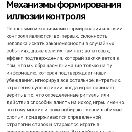
Механизмы формирования
иллюзии контроля
Основными механизмами формирования иллюзии
контроля являются: во-первых, склонность
человека искать закономерности в случайных
событиях, даже если их там нет; во-вторых,
эффект подтверждения, который заключается в
том, что мы обращаем внимание только на ту
информацию, которая подтверждает наши
убеждения, игнорируя все остальное; в-третьих,
стратегия суперстиций, когда игрок начинает
верить в то, что определенные ритуалы или
действия способны влиять на исход игры. Именно
поэтому многие игроки выбирают «свои любимые
слоты», придерживаются определенной
стратегии ставок и стараются играть в
определенное время суток. Эти действия, как