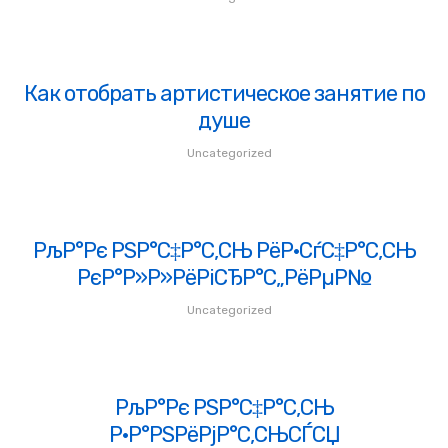
Как отобрать артистическое занятие по
душе
Uncategorized
РљР°Рє РЅР°С‡Р°С‚СЊ РёР·СѓС‡Р°С‚СЊ
РєР°Р»Р»РёРіСЂР°С„РёРµР№
Uncategorized
РљР°Рє РЅР°С‡Р°С‚СЊ
Р·Р°РЅРёРјР°С‚СЊСЃСЏ