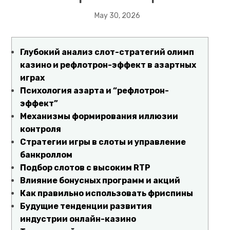
May 30, 2026
Глубокий анализ слот-стратегий олимп
казино и рефлотрон-эффект в азартных
играх
Психология азарта и “рефлотрон-
эффект”
Механизмы формирования иллюзии
контроля
Стратегии игры в слоты и управление
банкроллом
Подбор слотов с высоким RTP
Влияние бонусных программ и акций
Как правильно использовать фриспины
Будущие тенденции развития
индустрии онлайн-казино