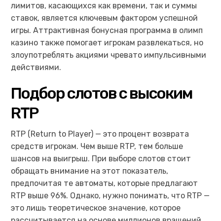
лимитов, касающихся как времени, так и суммы
ставок, является ключевым фактором успешной
игры. Аттрактивная бонусная программа в олимп
казино также помогает игрокам развлекаться, но
злоупотреблять акциями чревато импульсивными
действиями.
Подбор слотов с высоким
RTP
RTP (Return to Player) — это процент возврата
средств игрокам. Чем выше RTP, тем больше
шансов на выигрыш. При выборе слотов стоит
обращать внимание на этот показатель,
предпочитая те автоматы, которые предлагают
RTP выше 96%. Однако, нужно понимать, что RTP —
это лишь теоретическое значение, которое
рассчитывается на основе миллионов вращений.