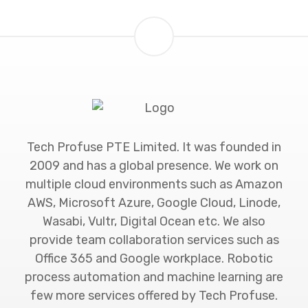
Tech Profuse PTE Limited. It was founded in
2009 and has a global presence. We work on
multiple cloud environments such as Amazon
AWS, Microsoft Azure, Google Cloud, Linode,
Wasabi, Vultr, Digital Ocean etc. We also
provide team collaboration services such as
Office 365 and Google workplace. Robotic
process automation and machine learning are
few more services offered by Tech Profuse.