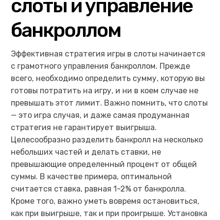
слоты и управление
банкроллом
Эффективная стратегия игры в слоты начинается
с грамотного управления банкроллом. Прежде
всего, необходимо определить сумму, которую вы
готовы потратить на игру, и ни в коем случае не
превышать этот лимит. Важно помнить, что слоты
— это игра случая, и даже самая продуманная
стратегия не гарантирует выигрыша.
Целесообразно разделить банкролл на несколько
небольших частей и делать ставки, не
превышающие определенный процент от общей
суммы. В качестве примера, оптимальной
считается ставка, равная 1-2% от банкролла.
Кроме того, важно уметь вовремя остановиться,
как при выигрыше, так и при проигрыше. Установка