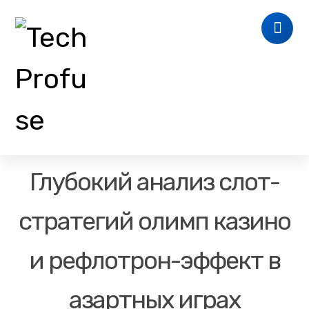
Глубокий анализ слот-
стратегий олимп казино
и рефлотрон-эффект в
азартных играх