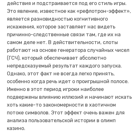
действия и подстраивается под его стиль игры.
Это явление, известное как «рефлотрон-эффект»,
является разновидностью когнитивного
искажения, которое заставляет нас видеть
причинно-следственные связи там, где их на
самом деле нет. В действительности, слоты
работают на основе генератора случайных чисел
(ГСЧ), который обеспечивает абсолютно
непредсказуемый результат каждого запуска.
Однако, этот факт не всегда легко принять,
особенно когда речь идет о проигрышной полосе.
Именно в этот период игроки наиболее
подвержены влиянию иллюзий и начинают искать
хоть какие-то закономерности в хаотичном
потоке символов. Этот эффект очень важен для
анализа пользовательской истории в олимп
казино.