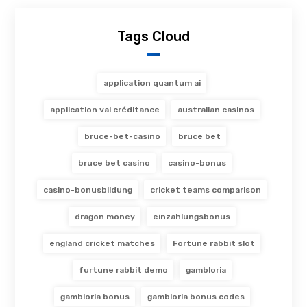
Tags Cloud
application quantum ai
application val créditance
australian casinos
bruce-bet-casino
bruce bet
bruce bet casino
casino-bonus
casino-bonusbildung
cricket teams comparison
dragon money
einzahlungsbonus
england cricket matches
Fortune rabbit slot
furtune rabbit demo
gambloria
gambloria bonus
gambloria bonus codes