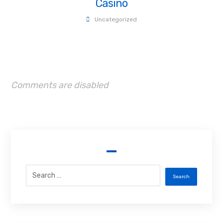
Casino
Uncategorized
Comments are disabled