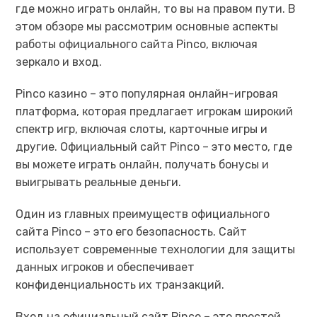
где можно играть онлайн, то вы на правом пути. В
этом обзоре мы рассмотрим основные аспекты
работы официального сайта Pinco, включая
зеркало и вход.
Pinco казино – это популярная онлайн-игровая
платформа, которая предлагает игрокам широкий
спектр игр, включая слоты, карточные игры и
другие. Официальный сайт Pinco – это место, где
вы можете играть онлайн, получать бонусы и
выигрывать реальные деньги.
Один из главных преимуществ официального
сайта Pinco – это его безопасность. Сайт
использует современные технологии для защиты
данных игроков и обеспечивает
конфиденциальность их транзакций.
Вход на официальный сайт Pinco – это простой