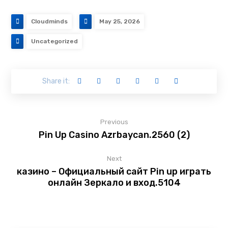
Cloudminds
May 25, 2026
Uncategorized
Previous
Pin Up Casino Azrbaycan.2560 (2)
Next
казино – Официальный сайт Pin up играть
онлайн Зеркало и вход.5104