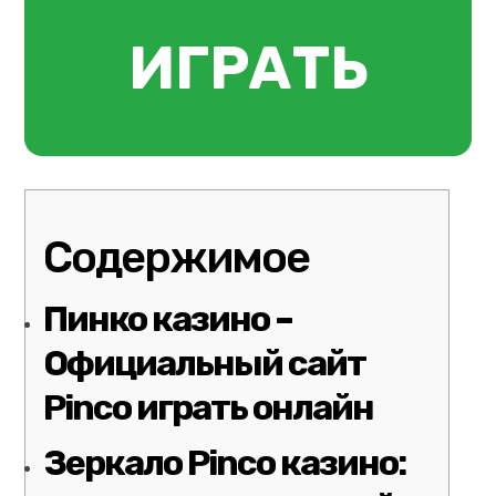
ИГРАТЬ
Содержимое
Пинко казино –
Официальный сайт
Pinco играть онлайн
Зеркало Pinco казино: