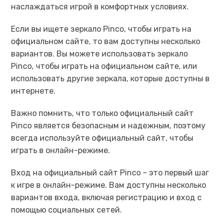
наслаждаться игрой в комфортных условиях.
Если вы ищете зеркало Pinco, чтобы играть на
официальном сайте, то вам доступны несколько
вариантов. Вы можете использовать зеркало
Pinco, чтобы играть на официальном сайте, или
использовать другие зеркала, которые доступны в
интернете.
Важно помнить, что только официальный сайт
Pinco является безопасным и надежным, поэтому
всегда используйте официальный сайт, чтобы
играть в онлайн-режиме.
Вход на официальный сайт Pinco – это первый шаг
к игре в онлайн-режиме. Вам доступны несколько
вариантов входа, включая регистрацию и вход с
помощью социальных сетей.