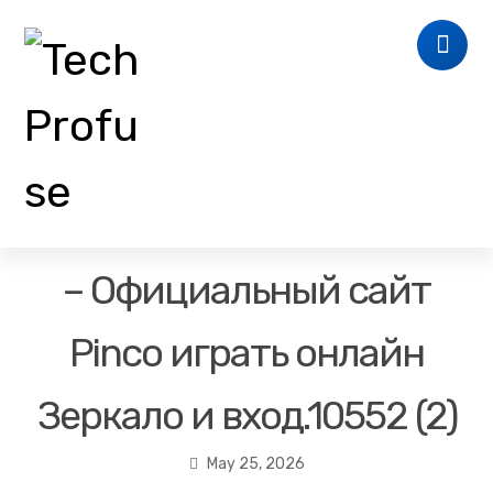
– Официальный сайт
Pinco играть онлайн
Зеркало и вход.10552 (2)
May 25, 2026