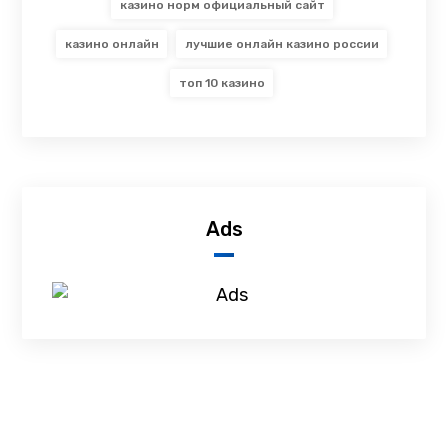
казино норм официальный сайт
казино онлайн
лучшие онлайн казино россии
топ 10 казино
Ads