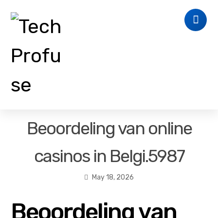
Beoordeling van online
casinos in Belgi.5987
May 18, 2026
Beoordeling van