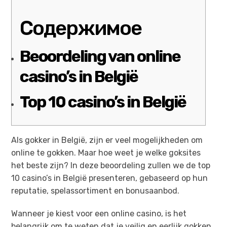
Содержимое
Beoordeling van online
casino’s in België
Top 10 casino’s in België
Als gokker in België, zijn er veel mogelijkheden om
online te gokken. Maar hoe weet je welke goksites
het beste zijn? In deze beoordeling zullen we de top
10 casino’s in België presenteren, gebaseerd op hun
reputatie, spelassortiment en bonusaanbod.
Wanneer je kiest voor een online casino, is het
belangrijk om te weten dat je veilig en eerlijk gokken