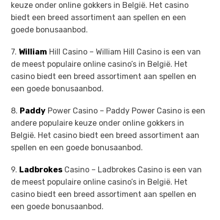
keuze onder online gokkers in België. Het casino
biedt een breed assortiment aan spellen en een
goede bonusaanbod.
7.
William
Hill Casino – William Hill Casino is een van
de meest populaire online casino’s in België. Het
casino biedt een breed assortiment aan spellen en
een goede bonusaanbod.
8.
Paddy
Power Casino – Paddy Power Casino is een
andere populaire keuze onder online gokkers in
België. Het casino biedt een breed assortiment aan
spellen en een goede bonusaanbod.
9.
Ladbrokes
Casino – Ladbrokes Casino is een van
de meest populaire online casino’s in België. Het
casino biedt een breed assortiment aan spellen en
een goede bonusaanbod.