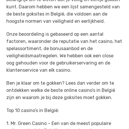
kunt. Daarom hebben we een lijst samengesteld van
de beste goksites in België, die voldoen aan de
hoogste normen van veiligheid en eerlijkheid.
Onze beoordeling is gebaseerd op een aantal
factoren, waaronder de reputatie van het casino, het
spelassortiment, de bonusaanbod en de
veiligheidsmaatregelen. We hebben ook een close
oog gehouden voor de gebruikerservaring en de
klantenservice van elk casino.
Ben je klaar om te gokken? Lees dan verder om te
ontdekken welke de beste online casino’s in België
zijn en waarom je bij deze goksites moet gokken.
Top 10 casino’s in België:
1. Mr. Green Casino – Een van de meest populaire