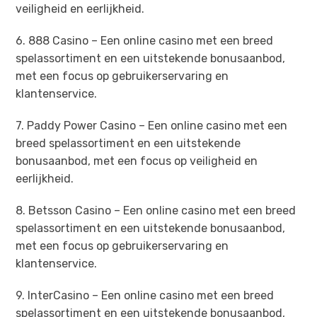
veiligheid en eerlijkheid.
6. 888 Casino – Een online casino met een breed
spelassortiment en een uitstekende bonusaanbod,
met een focus op gebruikerservaring en
klantenservice.
7. Paddy Power Casino – Een online casino met een
breed spelassortiment en een uitstekende
bonusaanbod, met een focus op veiligheid en
eerlijkheid.
8. Betsson Casino – Een online casino met een breed
spelassortiment en een uitstekende bonusaanbod,
met een focus op gebruikerservaring en
klantenservice.
9. InterCasino – Een online casino met een breed
spelassortiment en een uitstekende bonusaanbod,