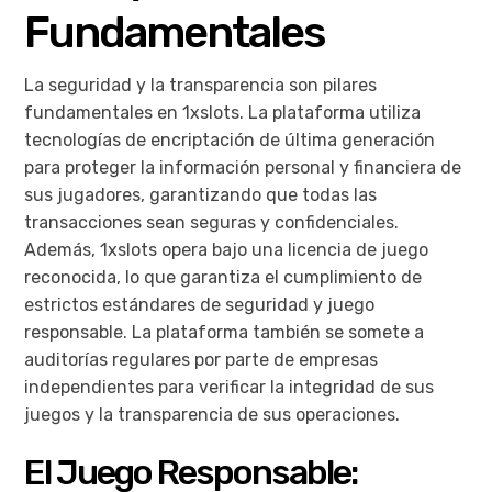
Fundamentales
La seguridad y la transparencia son pilares
fundamentales en 1xslots. La plataforma utiliza
tecnologías de encriptación de última generación
para proteger la información personal y financiera de
sus jugadores, garantizando que todas las
transacciones sean seguras y confidenciales.
Además, 1xslots opera bajo una licencia de juego
reconocida, lo que garantiza el cumplimiento de
estrictos estándares de seguridad y juego
responsable. La plataforma también se somete a
auditorías regulares por parte de empresas
independientes para verificar la integridad de sus
juegos y la transparencia de sus operaciones.
El Juego Responsable: