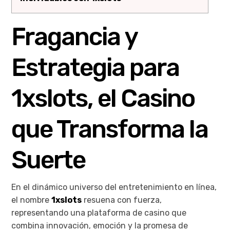
Fragancia y
Estrategia para
1xslots, el Casino
que Transforma la
Suerte
En el dinámico universo del entretenimiento en línea,
el nombre
1xslots
resuena con fuerza,
representando una plataforma de casino que
combina innovación, emoción y la promesa de