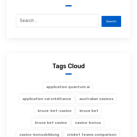
Tags Cloud
application quantum ai
application val créditance
australian casinos
bruce-bet-casino
bruce bet
bruce bet casino
casino-bonus
casino-bonusbildung
cricket teams comparison