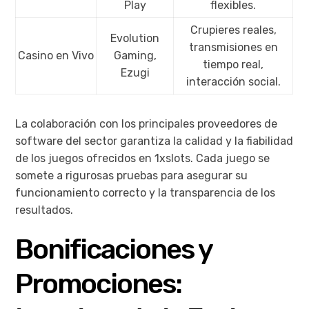
Play
flexibles.
Crupieres reales,
Evolution
transmisiones en
Casino en Vivo
Gaming,
tiempo real,
Ezugi
interacción social.
La colaboración con los principales proveedores de
software del sector garantiza la calidad y la fiabilidad
de los juegos ofrecidos en 1xslots. Cada juego se
somete a rigurosas pruebas para asegurar su
funcionamiento correcto y la transparencia de los
resultados.
Bonificaciones y
Promociones: