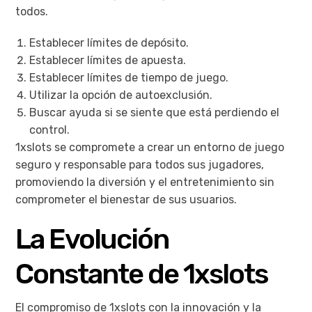
todos.
Establecer límites de depósito.
Establecer límites de apuesta.
Establecer límites de tiempo de juego.
Utilizar la opción de autoexclusión.
Buscar ayuda si se siente que está perdiendo el
control.
1xslots se compromete a crear un entorno de juego
seguro y responsable para todos sus jugadores,
promoviendo la diversión y el entretenimiento sin
comprometer el bienestar de sus usuarios.
La Evolución
Constante de 1xslots
El compromiso de 1xslots con la innovación y la