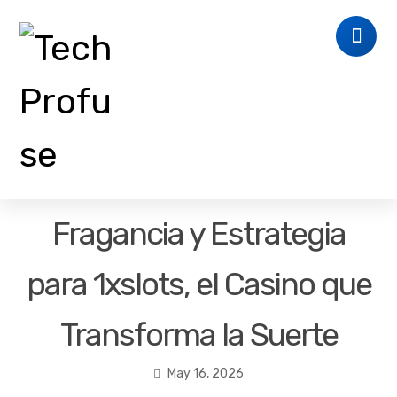
Fragancia y Estrategia
para 1xslots, el Casino que
Transforma la Suerte
May 16, 2026