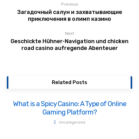
Previous
Загадочный салун и захватывающие
приключения в олимп казино
Next
Geschickte Hühner-Navigation und chicken
road casino aufregende Abenteuer
Related Posts
What is a Spicy Casino: A Type of Online
Gaming Platform?
Uncategorized