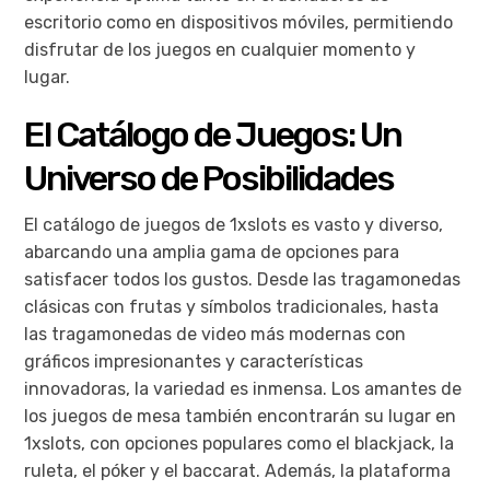
escritorio como en dispositivos móviles, permitiendo
disfrutar de los juegos en cualquier momento y
lugar.
El Catálogo de Juegos: Un
Universo de Posibilidades
El catálogo de juegos de 1xslots es vasto y diverso,
abarcando una amplia gama de opciones para
satisfacer todos los gustos. Desde las tragamonedas
clásicas con frutas y símbolos tradicionales, hasta
las tragamonedas de video más modernas con
gráficos impresionantes y características
innovadoras, la variedad es inmensa. Los amantes de
los juegos de mesa también encontrarán su lugar en
1xslots, con opciones populares como el blackjack, la
ruleta, el póker y el baccarat. Además, la plataforma