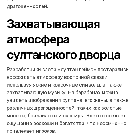
драгоценностей.
Захватывающая
атмосфера
султанского дворца
Разработчики слота «султан геймс» постарались
воссоздать атмосферу восточной сказки,
используя яркие и красочные символы, а также
захватывающую музыку. На барабанах можно
увидеть изображения султана, его жены, а также
различных драгоценностей, таких как золотые
монеты, бриллианты и сапфиры. Все это создает
ощущение роскоши и богатства, что несомненно
привлекает игроков.