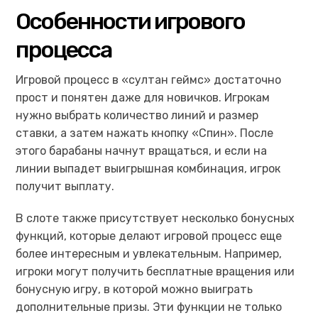
Особенности игрового
процесса
Игровой процесс в «султан геймс» достаточно
прост и понятен даже для новичков. Игрокам
нужно выбрать количество линий и размер
ставки, а затем нажать кнопку «Спин». После
этого барабаны начнут вращаться, и если на
линии выпадет выигрышная комбинация, игрок
получит выплату.
В слоте также присутствует несколько бонусных
функций, которые делают игровой процесс еще
более интересным и увлекательным. Например,
игроки могут получить бесплатные вращения или
бонусную игру, в которой можно выиграть
дополнительные призы. Эти функции не только