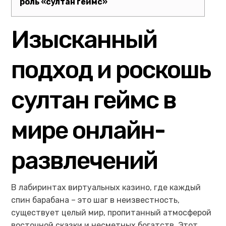
роль «султан геймс»
Изысканный
подход и роскошь
султан геймс в
мире онлайн-
развлечений
В лабиринтах виртуальных казино, где каждый
спин барабана – это шаг в неизвестность,
существует целый мир, пропитанный атмосферой
восточной сказки и несметных богатств. Этот