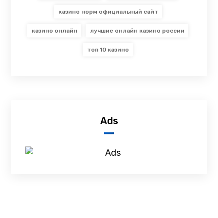
казино норм официальный сайт
казино онлайн
лучшие онлайн казино россии
топ 10 казино
Ads