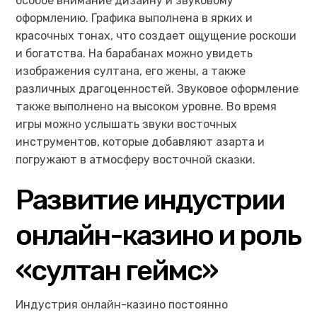
особое внимание дизайну и звуковому
оформлению. Графика выполнена в ярких и
красочных тонах, что создает ощущение роскоши
и богатства. На барабанах можно увидеть
изображения султана, его жены, а также
различных драгоценностей. Звуковое оформление
также выполнено на высоком уровне. Во время
игры можно услышать звуки восточных
инструментов, которые добавляют азарта и
погружают в атмосферу восточной сказки.
Развитие индустрии
онлайн-казино и роль
«султан геймс»
Индустрия онлайн-казино постоянно