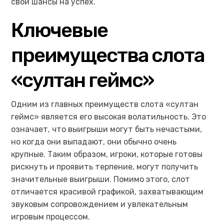
свои шансы на успех.
Ключевые
преимущества слота
«султан геймс»
Одним из главных преимуществ слота «султан
геймс» является его высокая волатильность. Это
означает, что выигрыши могут быть нечастыми,
но когда они выпадают, они обычно очень
крупные. Таким образом, игроки, которые готовы
рискнуть и проявить терпение, могут получить
значительные выигрыши. Помимо этого, слот
отличается красивой графикой, захватывающим
звуковым сопровождением и увлекательным
игровым процессом.