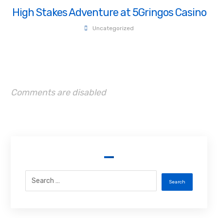
High Stakes Adventure at 5Gringos Casino
Uncategorized
Comments are disabled