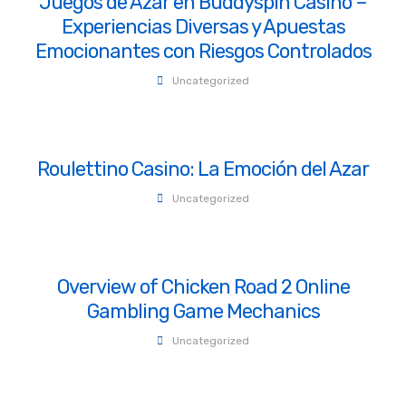
Juegos de Azar en Buddyspin Casino –
Experiencias Diversas y Apuestas
Emocionantes con Riesgos Controlados
Uncategorized
Roulettino Casino: La Emoción del Azar
Uncategorized
Overview of Chicken Road 2 Online
Gambling Game Mechanics
Uncategorized