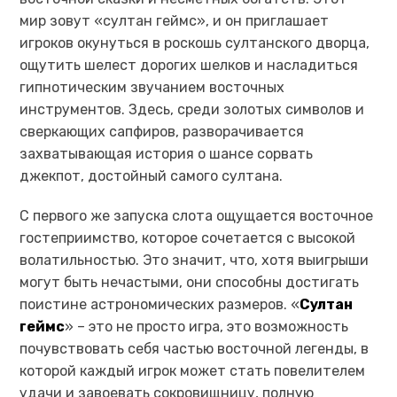
мир зовут «султан геймс», и он приглашает
игроков окунуться в роскошь султанского дворца,
ощутить шелест дорогих шелков и насладиться
гипнотическим звучанием восточных
инструментов. Здесь, среди золотых символов и
сверкающих сапфиров, разворачивается
захватывающая история о шансе сорвать
джекпот, достойный самого султана.
С первого же запуска слота ощущается восточное
гостеприимство, которое сочетается с высокой
волатильностью. Это значит, что, хотя выигрыши
могут быть нечастыми, они способны достигать
поистине астрономических размеров. «
Султан
геймс
» – это не просто игра, это возможность
почувствовать себя частью восточной легенды, в
которой каждый игрок может стать повелителем
удачи и завоевать сокровищницу, полную