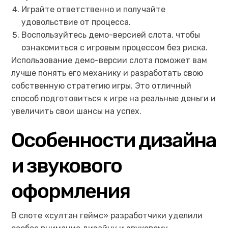
Играйте ответственно и получайте
удовольствие от процесса.
Воспользуйтесь демо-версией слота, чтобы
ознакомиться с игровым процессом без риска.
Использование демо-версии слота поможет вам
лучше понять его механику и разработать свою
собственную стратегию игры. Это отличный
способ подготовиться к игре на реальные деньги и
увеличить свои шансы на успех.
Особенности дизайна
и звукового
оформления
В слоте «султан геймс» разработчики уделили