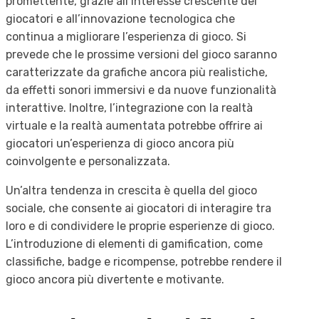
promettente, grazie all’interesse crescente dei
giocatori e all’innovazione tecnologica che
continua a migliorare l’esperienza di gioco. Si
prevede che le prossime versioni del gioco saranno
caratterizzate da grafiche ancora più realistiche,
da effetti sonori immersivi e da nuove funzionalità
interattive. Inoltre, l’integrazione con la realtà
virtuale e la realtà aumentata potrebbe offrire ai
giocatori un’esperienza di gioco ancora più
coinvolgente e personalizzata.
Un’altra tendenza in crescita è quella del gioco
sociale, che consente ai giocatori di interagire tra
loro e di condividere le proprie esperienze di gioco.
L’introduzione di elementi di gamification, come
classifiche, badge e ricompense, potrebbe rendere il
gioco ancora più divertente e motivante.