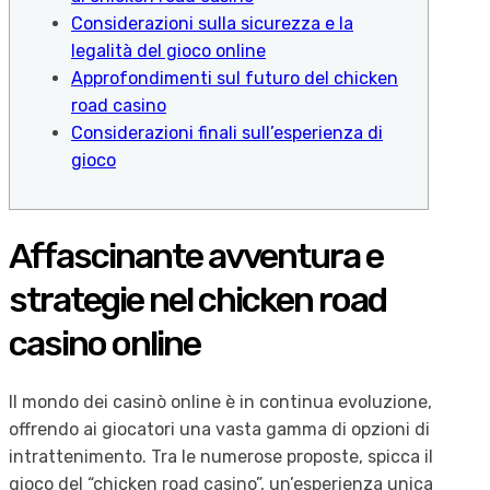
Considerazioni sulla sicurezza e la
legalità del gioco online
Approfondimenti sul futuro del chicken
road casino
Considerazioni finali sull’esperienza di
gioco
Affascinante avventura e
strategie nel chicken road
casino online
Il mondo dei casinò online è in continua evoluzione,
offrendo ai giocatori una vasta gamma di opzioni di
intrattenimento. Tra le numerose proposte, spicca il
gioco del “chicken road casino”, un’esperienza unica