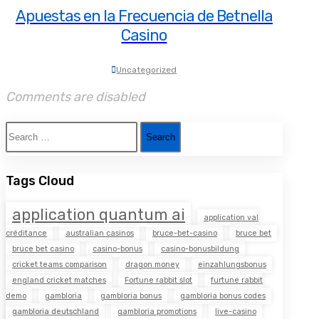
Apuestas en la Frecuencia de Betnella
Casino
Uncategorized
Comments are disabled
Tags Cloud
application quantum ai
application val
créditance
australian casinos
bruce-bet-casino
bruce bet
bruce bet casino
casino-bonus
casino-bonusbildung
cricket teams comparison
dragon money
einzahlungsbonus
england cricket matches
Fortune rabbit slot
furtune rabbit
demo
gambloria
gambloria bonus
gambloria bonus codes
gambloria deutschland
gambloria promotions
live-casino