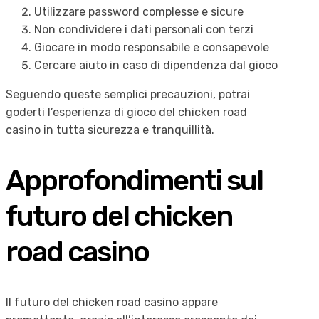
Utilizzare password complesse e sicure
Non condividere i dati personali con terzi
Giocare in modo responsabile e consapevole
Cercare aiuto in caso di dipendenza dal gioco
Seguendo queste semplici precauzioni, potrai
goderti l’esperienza di gioco del chicken road
casino in tutta sicurezza e tranquillità.
Approfondimenti sul
futuro del chicken
road casino
Il futuro del chicken road casino appare