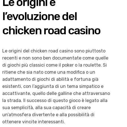
Le origini e
l’evoluzione del
chicken road casino
Le origini del chicken road casino sono piuttosto
recenti e non sono ben documentate come quelle
di giochi più classici come il poker o la roulette. Si
ritiene che sia nato come una modifica o un
adattamento di giochi di abilità e fortuna già
esistenti, con l’aggiunta di un tema simpatico e
accattivante, quello delle galline che attraversano
la strada. Il successo di questo gioco è legato alla
sua semplicità, alla sua capacità di creare
un’atmosfera divertente e alla possibilità di
ottenere vincite interessanti.