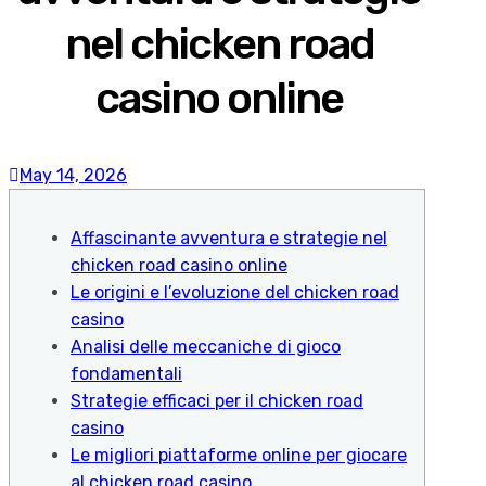
nel chicken road
casino online
May 14, 2026
Affascinante avventura e strategie nel
chicken road casino online
Le origini e l’evoluzione del chicken road
casino
Analisi delle meccaniche di gioco
fondamentali
Strategie efficaci per il chicken road
casino
Le migliori piattaforme online per giocare
al chicken road casino