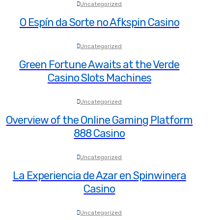
Uncategorized
O Espín da Sorte no Afkspin Casino
Uncategorized
Green Fortune Awaits at the Verde
Casino Slots Machines
Uncategorized
Overview of the Online Gaming Platform
888 Casino
Uncategorized
La Experiencia de Azar en Spinwinera
Casino
Uncategorized