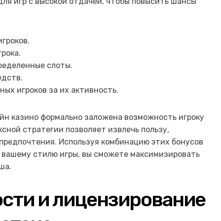
для игр с высокой отдачей, чтобы повысить шансы
гроков.
рока.
ределенные слоты.
едств.
ых игроков за их активность.
йн казино формально заложена возможность игроку
сной стратегии позволяет извлечь пользу,
предпочтения. Используя комбинацию этих бонусов
т вашему стилю игры, вы сможете максимизировать
ша.
ости и лицензирование