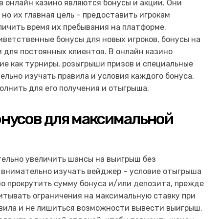
в онлайн казино являются бонусы и акции. Они
 но их главная цель – предоставить игрокам
ичить время их пребывания на платформе.
иветственные бонусы для новых игроков, бонусы на
и для постоянных клиентов. В онлайн казино
кие как турниры, розыгрыши призов и специальные
льно изучать правила и условия каждого бонуса,
олнить для его получения и отыгрыша.
онусов для максимальной
ельно увеличить шансы на выигрыш без
 внимательно изучать вейджер – условие отыгрыша
мо прокрутить сумму бонуса и/или депозита, прежде
итывать ограничения на максимальную ставку при
авила и не лишиться возможности вывести выигрыш.