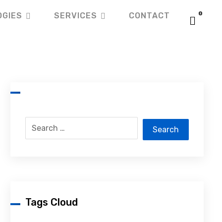
OGIES
SERVICES
CONTACT
Tags Cloud