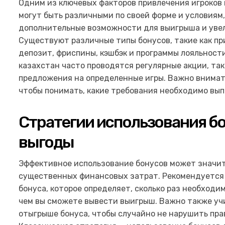
Одним из ключевых факторов привлечения игроков 
могут быть различными по своей форме и условиям,
дополнительные возможности для выигрыша и увел
Существуют различные типы бонусов, такие как пр
депозит, фриспины, кэшбэк и программы лояльност
казахстан часто проводятся регулярные акции, та
предложения на определенные игры. Важно внимате
чтобы понимать, какие требования необходимо вып
Стратегии использования б
выгоды
Эффективное использование бонусов может значит
существенных финансовых затрат. Рекомендуется
бонуса, которое определяет, сколько раз необходи
чем вы сможете вывести выигрыш. Важно также уч
отыгрыше бонуса, чтобы случайно не нарушить пр