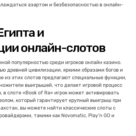
слаждаться азартом и безбезопасностью в онлайн-
Египта и
ции онлайн-слотов
ной популярностью среди игроков онлайн казино.
ью древней цивилизации, яркими образами богов и
ие из этих слотов предлагают специальные функции,
множители выигрышей, что делает игровой процесс
 в слоте «Book of Ra» игрок может активировать
олом, который гарантирует крупный выигрыш при
захстан, вы можете найти классические слоты с
овайдерами, такими как Novomatic, Play’n GO и